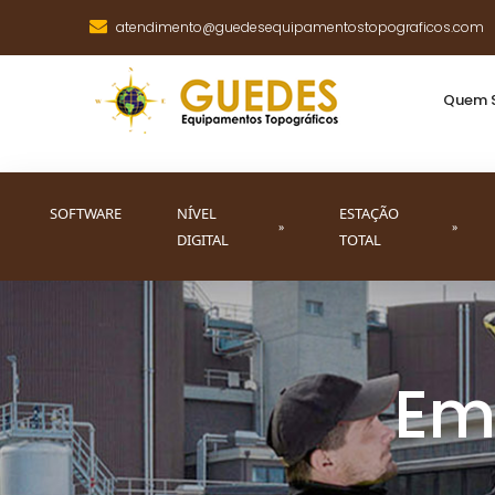
atendimento@guedesequipamentostopograficos.com
Quem 
SOFTWARE
NÍVEL
ESTAÇÃO
»
»
DIGITAL
TOTAL
Em