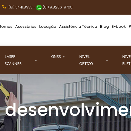
(81) 3441.8933
-
(81) 9.8266-9708
Somos
Acessórios
Locação
Assistência Técnica
Blog
E-book
P
LASER
GNSS
NÍVEL
NÍVE
»
»
»
SCANNER
ÓPTICO
ELE
 desenvolvime