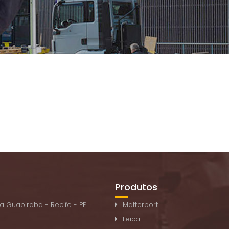
Produtos
a Guabiraba - Recife - PE.
Matterport
Leica