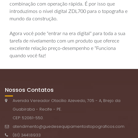
combinação com operação rápida. É por isso que
introduzimos o nível digital ZDL700 para o topografia e
mundo da construção.
Agora você pode "entrar na era digital" para toda a sua
tarefa de nivelamento com um produto que oferece
excelente relação preço-desempenho e “Funciona
quando você faz!
Nossos Contatos
Avenida Vereador Otacílio Azevedo, 705 - A, Brejo da
Guabiraba - Recife - PE.
CEP: 52081-550.
atendimento@guedesequipamentostopograficos.com
(81) 3441.8933