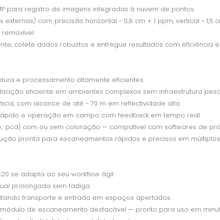
P para registro de imagens integradas à nuvem de pontos.
ternas) com precisão horizontal ~ 0,8 cm + 1 ppm, vertical ~ 1,5 
 removível.
e, colete dados robustos e entregue resultados com eficiência e
tura e processamento altamente eficientes:
talização eficiente em ambientes complexos sem infraestrutura pes
tical, com alcance de até ~ 70 m em reflectividade alta.
o rápido e operação em campo com feedback em tempo real.
ly, .pcd) com ou sem coloração — compatível com softwares de p
ução pronta para escaneamentos rápidos e precisos em múltiplos 
0 se adapta ao seu workflow ágil:
nual prolongada sem fadiga.
ilitando transporte e entrada em espaços apertados.
e módulo de escaneamento destacável — pronto para uso em minut