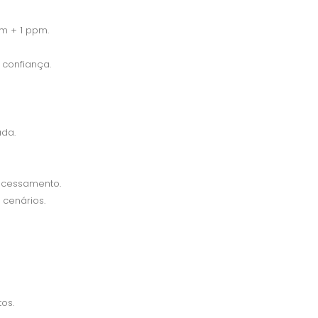
cm + 1 ppm.
 confiança.
ada.
rocessamento.
cenários.
os.