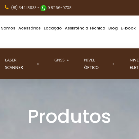
(81) 3441.8933
-
9.8266-9708
 Somos
Acessórios
Locação
Assistência Técnica
Blog
E-book
LASER
GNSS
NÍVEL
NÍVE
»
»
»
SCANNER
ÓPTICO
ELE
Produtos