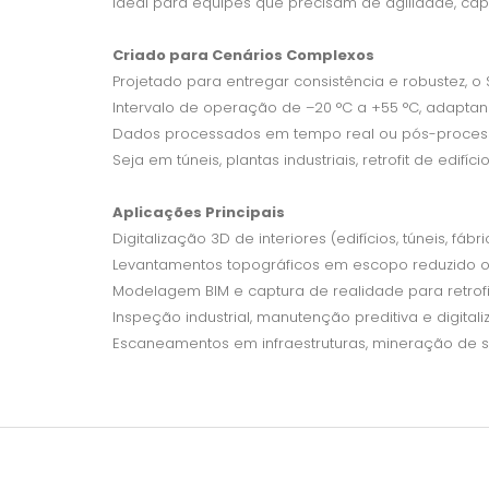
Ideal para equipes que precisam de agilidade, cap
Criado para Cenários Complexos
Projetado para entregar consistência e robustez, o
Intervalo de operação de –20 °C a +55 °C, adaptan
Dados processados em tempo real ou pós-processa
Seja em túneis, plantas industriais, retrofit de edi
Aplicações Principais
Digitalização 3D de interiores (edifícios, túneis, fábr
Levantamentos topográficos em escopo reduzido ou
Modelagem BIM e captura de realidade para retrof
Inspeção industrial, manutenção preditiva e digital
Escaneamentos em infraestruturas, mineração de s