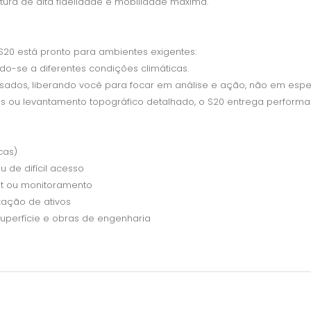
tura de alta fidelidade e mobilidade máxima.
 S20 está pronto para ambientes exigentes:
do-se a diferentes condições climáticas.
dos, liberando você para focar em análise e ação, não em espe
fícios ou levantamento topográfico detalhado, o S20 entrega performan
icas)
 de difícil acesso
it ou monitoramento
ização de ativos
uperfície e obras de engenharia