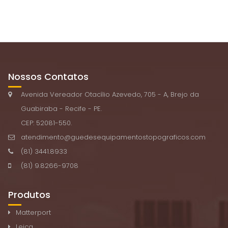
Nossos Contatos
Avenida Vereador Otacílio Azevedo, 705 - A, Brejo da
Guabiraba - Recife - PE.
CEP: 52081-550.
atendimento@guedesequipamentostopograficos.com
(81) 3441.8933
(81) 9.8266-9708
Produtos
Matterport
Leica