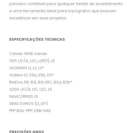
parceiro confiável para qualquer tarefa de levantamento
e uma ferramenta ideal para topógrafos que buscam
excelência em seus projetos.
ESPECIFICAÇÕES TECNICAS
Canais 1608 canais
GPS L1C/A, L2C, L2P(Y), L5
GLONASS L1, L2, L3*
Galileo E1, E5a, E5b, E6*
BeiDou B1I, B2I, B3I, B1C, B2a, B2b*
QZSS L1C/A, L1C, L2C, L5
NavIC/IRNSS L5
SBAS EGNOS (L1, L5*)
PPP B2b-PPP, E6B-HAS
PRECISÕES GNSS