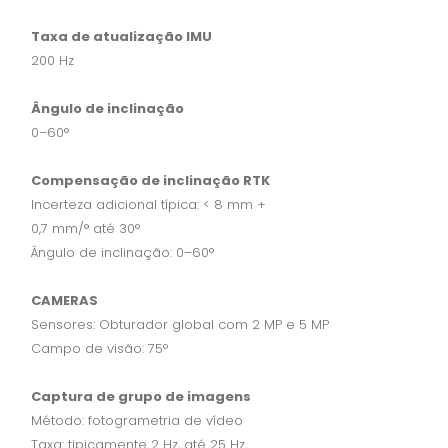
Taxa de atualização IMU
200 Hz
Ângulo de inclinação
0–60°
Compensação de inclinação RTK
Incerteza adicional típica: < 8 mm +
0,7 mm/° até 30°
Ângulo de inclinação: 0–60°
CAMERAS
Sensores: Obturador global com 2 MP e 5 MP
Campo de visão: 75°
Captura de grupo de imagens
Método: fotogrametria de vídeo
Taxa: tipicamente 2 Hz, até 25 Hz