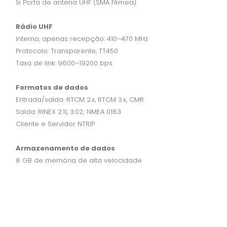
1x Porta de antena UHF (SMA fêmea)
Rádio UHF
Interno, apenas recepção: 410–470 MHz
Protocolo: Transparente, TT450
Taxa de link: 9600–19200 bps
Formatos de dados
Entrada/saída: RTCM 2.x, RTCM 3.x, CMR
Saída: RINEX 2.11, 3.02; NMEA 0183
Cliente e Servidor NTRIP
Armazenamento de dados
8 GB de memória de alta velocidade