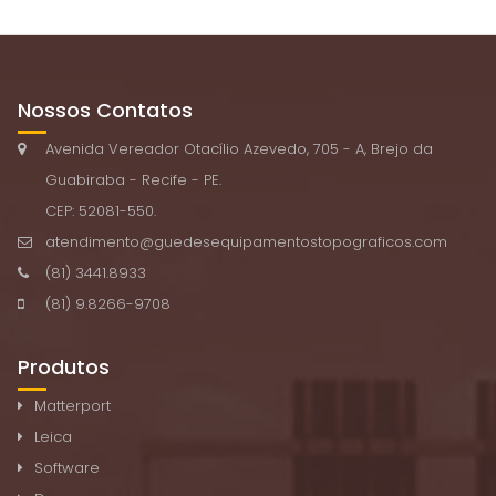
Nossos Contatos
Avenida Vereador Otacílio Azevedo, 705 - A, Brejo da
Guabiraba - Recife - PE.
CEP: 52081-550.
atendimento@guedesequipamentostopograficos.com
(81) 3441.8933
(81) 9.8266-9708
Produtos
Matterport
Leica
Software