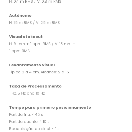
H: 0,4 m RMS / V: 0,8 m RMS
Autônomo
H: 1,5 m RMS / V: 2,5 m RMS
Visual stakeout
H: 8 mm + 1 ppm RMS / V: 15 mm +
1 ppm RMS
Levantamento Visual
Típico 2 a 4 cm, Alcance: 2 a 15
Taxa de Processamento
1 Hz, 5 Hz and 10 Hz
Tempo para primeiro posicionamento
Partida fria: < 45 s
Partida quente: < 10 s
Reaquisição de sinal: < 1 s