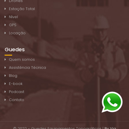
Drones
Estação Total
Nível
GPS
Locação
Guedes
Quem somos
Assistência Técnica
Blog
E-book
Podcast
Contato
© 2022 - Guedes Equipamentos Topográficos |
By
Via