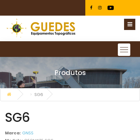
Produtos
SG6
SG6
Marca:
GNSS