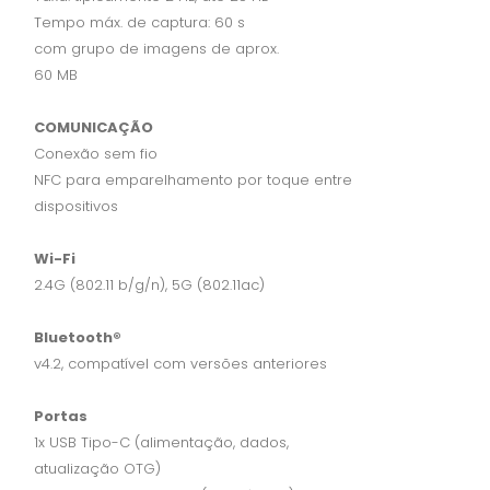
Tempo máx. de captura: 60 s
com grupo de imagens de aprox.
60 MB
COMUNICAÇÃO
Conexão sem fio
NFC para emparelhamento por toque entre
dispositivos
Wi-Fi
2.4G (802.11 b/g/n), 5G (802.11ac)
Bluetooth®
v4.2, compatível com versões anteriores
Portas
1x USB Tipo-C (alimentação, dados,
atualização OTG)